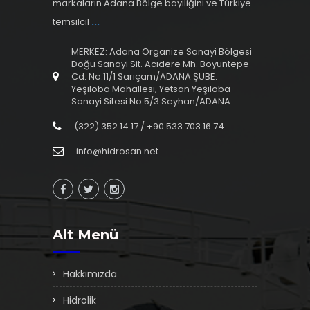
markaların Adana Bölge bayiliğini ve Türkiye
temsilcil
...
MERKEZ: Adana Organize Sanayi Bölgesi
Doğu Sanayi Sit. Acıdere Mh. Boyuntepe
Cd. No:11/1 Sarıçam/ADANA ŞUBE:
Yeşiloba Mahallesi, Yetsan Yeşiloba
Sanayi Sitesi No:5/3 Seyhan/ADANA
(322) 352 14 17 / +90 533 703 16 74
info@hidrosan.net
Alt Menü
Hakkımızda
Hidrolik