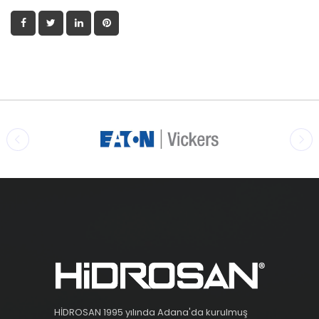
HİDROSAN 1995 yılında Adana'da kurulmuş