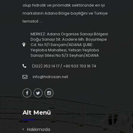
olup hidrolik ve pnömatik sektöründe en iyi
markaların Adana Bölge bayiliğini ve Türkiye
temsilcil
...
MERKEZ: Adana Organize Sanayi Bölgesi
Doğu Sanayi Sit. Acıdere Mh. Boyuntepe
Cd. No:11/1 Sarıçam/ADANA ŞUBE:
Yeşiloba Mahallesi, Yetsan Yeşiloba
Sanayi Sitesi No:5/3 Seyhan/ADANA
(322) 352 14 17 / +90 533 703 16 74
info@hidrosan.net
Alt Menü
Hakkımızda