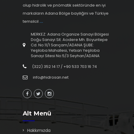
olup hidrolik ve pnömatik sektöründe en iyi
markaların Adana Bölge bayiliğini ve Türkiye
temsilcil
...
MERKEZ: Adana Organize Sanayi Bölgesi
Doğu Sanayi Sit. Acıdere Mh. Boyuntepe
Cd. No:11/1 Sarıçam/ADANA ŞUBE:
Yeşiloba Mahallesi, Yetsan Yeşiloba
Sanayi Sitesi No:5/3 Seyhan/ADANA
(322) 352 14 17 / +90 533 703 16 74
info@hidrosan.net
Alt Menü
Hakkımızda