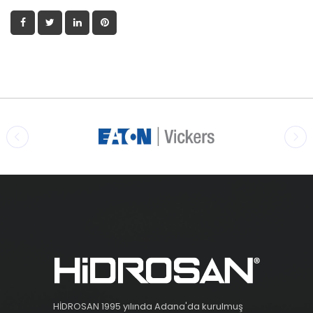
HİDROSAN 1995 yılında Adana'da kurulmuş