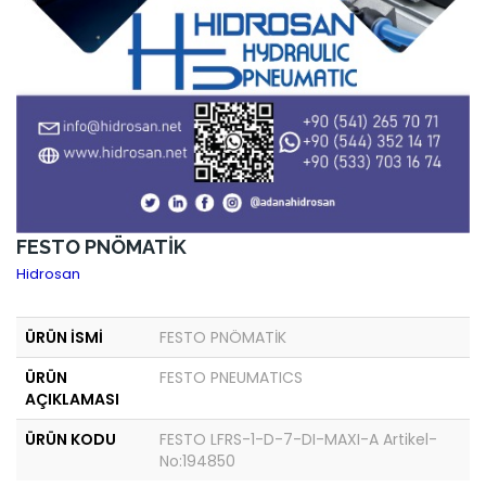
FESTO PNÖMATİK
Hidrosan
ÜRÜN İSMİ
FESTO PNÖMATİK
ÜRÜN
FESTO PNEUMATICS
AÇIKLAMASI
ÜRÜN KODU
FESTO LFRS-1-D-7-DI-MAXI-A Artikel-
No:194850