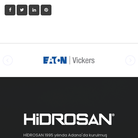
HİDROSAN 1995 yılında Adana'da kurulmuş