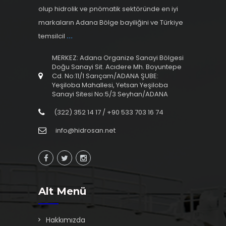
olup hidrolik ve pnömatik sektöründe en iyi
markaların Adana Bölge bayiliğini ve Türkiye
temsilcil
...
MERKEZ: Adana Organize Sanayi Bölgesi
Doğu Sanayi Sit. Acıdere Mh. Boyuntepe
Cd. No:11/1 Sarıçam/ADANA ŞUBE:
Yeşiloba Mahallesi, Yetsan Yeşiloba
Sanayi Sitesi No:5/3 Seyhan/ADANA
(322) 352 14 17 / +90 533 703 16 74
info@hidrosan.net
Alt Menü
Hakkımızda