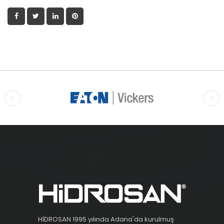
HİDROSAN 1995 yılında Adana'da kurulmuş