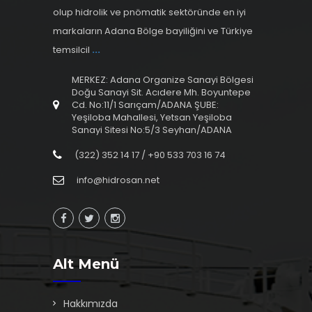
olup hidrolik ve pnömatik sektöründe en iyi
markaların Adana Bölge bayiliğini ve Türkiye
temsilcil
...
MERKEZ: Adana Organize Sanayi Bölgesi
Doğu Sanayi Sit. Acıdere Mh. Boyuntepe
Cd. No:11/1 Sarıçam/ADANA ŞUBE:
Yeşiloba Mahallesi, Yetsan Yeşiloba
Sanayi Sitesi No:5/3 Seyhan/ADANA
(322) 352 14 17 / +90 533 703 16 74
info@hidrosan.net
Alt Menü
Hakkımızda