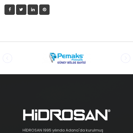
HİDROSAN 1995 yılında Adana'da kurulmuş