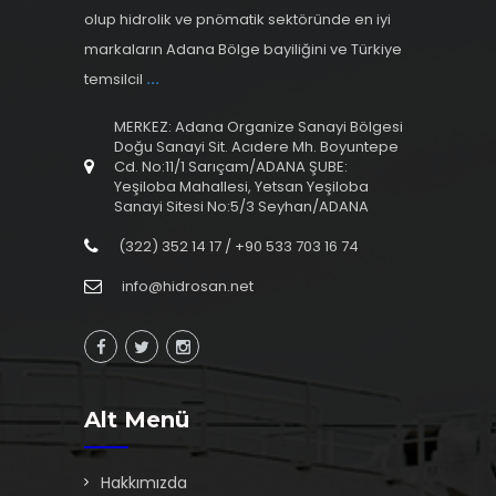
olup hidrolik ve pnömatik sektöründe en iyi
markaların Adana Bölge bayiliğini ve Türkiye
temsilcil
...
MERKEZ: Adana Organize Sanayi Bölgesi
Doğu Sanayi Sit. Acıdere Mh. Boyuntepe
Cd. No:11/1 Sarıçam/ADANA ŞUBE:
Yeşiloba Mahallesi, Yetsan Yeşiloba
Sanayi Sitesi No:5/3 Seyhan/ADANA
(322) 352 14 17 / +90 533 703 16 74
info@hidrosan.net
Alt Menü
Hakkımızda