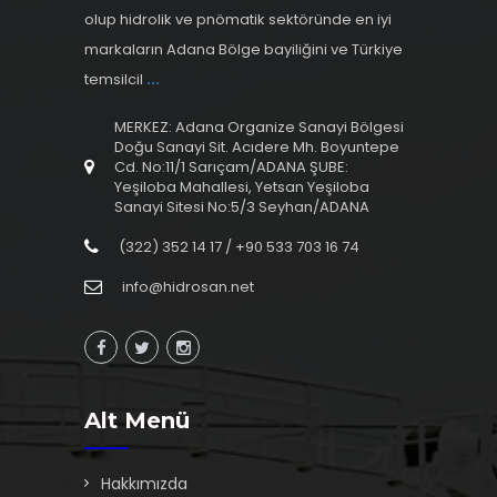
olup hidrolik ve pnömatik sektöründe en iyi
markaların Adana Bölge bayiliğini ve Türkiye
temsilcil
...
MERKEZ: Adana Organize Sanayi Bölgesi
Doğu Sanayi Sit. Acıdere Mh. Boyuntepe
Cd. No:11/1 Sarıçam/ADANA ŞUBE:
Yeşiloba Mahallesi, Yetsan Yeşiloba
Sanayi Sitesi No:5/3 Seyhan/ADANA
(322) 352 14 17 / +90 533 703 16 74
info@hidrosan.net
Alt Menü
Hakkımızda