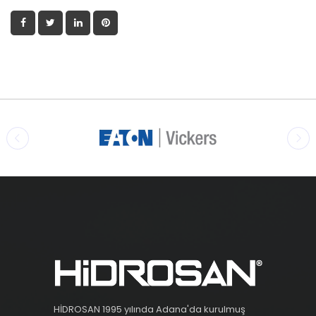
HİDROSAN 1995 yılında Adana'da kurulmuş