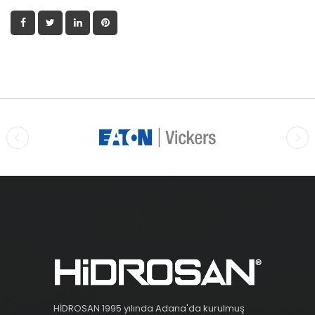
HİDROSAN 1995 yılında Adana'da kurulmuş