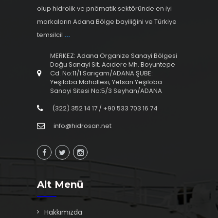
olup hidrolik ve pnömatik sektöründe en iyi
markaların Adana Bölge bayiliğini ve Türkiye
temsilcil
...
MERKEZ: Adana Organize Sanayi Bölgesi
Doğu Sanayi Sit. Acıdere Mh. Boyuntepe
Cd. No:11/1 Sarıçam/ADANA ŞUBE:
Yeşiloba Mahallesi, Yetsan Yeşiloba
Sanayi Sitesi No:5/3 Seyhan/ADANA
(322) 352 14 17 / +90 533 703 16 74
info@hidrosan.net
Alt Menü
Hakkımızda