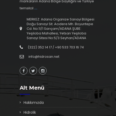
markaların Adana Bölge bayiliğini ve Türkiye
temsilcil
...
MERKEZ: Adana Organize Sanayi Bölgesi
Doğu Sanayi Sit. Acıdere Mh. Boyuntepe
Cd. No:11/1 Sarıçam/ADANA ŞUBE:
Yeşiloba Mahallesi, Yetsan Yeşiloba
Sanayi Sitesi No:5/3 Seyhan/ADANA
(322) 352 14 17 / +90 533 703 16 74
info@hidrosan.net
Alt Menü
Hakkımızda
Hidrolik