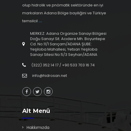
olup hidrolik ve pnömatik sektöründe en iyi
markaların Adana Bölge bayiliğini ve Türkiye
temsilcil
...
MERKEZ: Adana Organize Sanayi Bölgesi
Doğu Sanayi Sit. Acıdere Mh. Boyuntepe
Cd. No:11/1 Sarıçam/ADANA ŞUBE:
Yeşiloba Mahallesi, Yetsan Yeşiloba
Sanayi Sitesi No:5/3 Seyhan/ADANA
(322) 352 14 17 / +90 533 703 16 74
info@hidrosan.net
Alt Menü
Hakkımızda