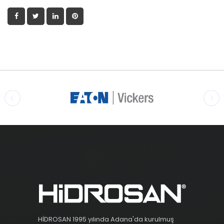
HİDROSAN 1995 yılında Adana'da kurulmuş