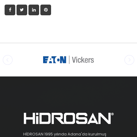
HİDROSAN 1995 yılında Adana'da kurulmuş