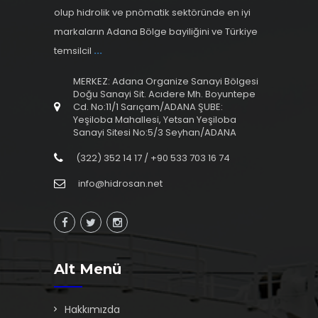
olup hidrolik ve pnömatik sektöründe en iyi
markaların Adana Bölge bayiliğini ve Türkiye
temsilcil
...
MERKEZ: Adana Organize Sanayi Bölgesi
Doğu Sanayi Sit. Acıdere Mh. Boyuntepe
Cd. No:11/1 Sarıçam/ADANA ŞUBE:
Yeşiloba Mahallesi, Yetsan Yeşiloba
Sanayi Sitesi No:5/3 Seyhan/ADANA
(322) 352 14 17 / +90 533 703 16 74
info@hidrosan.net
Alt Menü
Hakkımızda