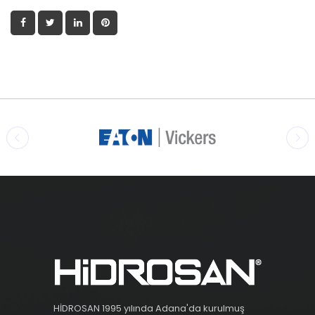
HİDROSAN 1995 yılında Adana'da kurulmuş