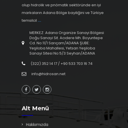
olup hidrolik ve pnömatik sektöründe en iyi
markaların Adana Bölge bayiliğini ve Türkiye
temsilcil
...
MERKEZ: Adana Organize Sanayi Bölgesi
Doğu Sanayi Sit. Acıdere Mh. Boyuntepe
Cd. No:11/1 Sarıçam/ADANA ŞUBE:
Yeşiloba Mahallesi, Yetsan Yeşiloba
Sanayi Sitesi No:5/3 Seyhan/ADANA
(322) 352 14 17 / +90 533 703 16 74
info@hidrosan.net
Alt Menü
Hakkımızda