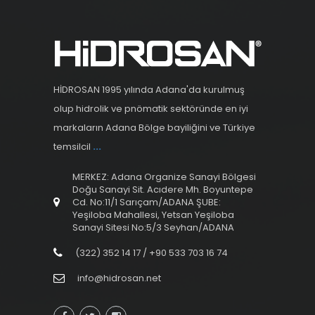
HİDROSAN 1995 yılında Adana'da kurulmuş
olup hidrolik ve pnömatik sektöründe en iyi
markaların Adana Bölge bayiliğini ve Türkiye
temsilcil
...
MERKEZ: Adana Organize Sanayi Bölgesi
Doğu Sanayi Sit. Acıdere Mh. Boyuntepe
Cd. No:11/1 Sarıçam/ADANA ŞUBE:
Yeşiloba Mahallesi, Yetsan Yeşiloba
Sanayi Sitesi No:5/3 Seyhan/ADANA
(322) 352 14 17 / +90 533 703 16 74
info@hidrosan.net