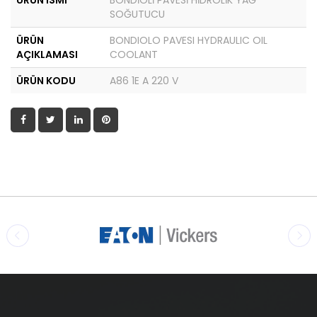
ÜRÜN İSMİ
BONDİOLİ PAVESİ HİDROLİK YAĞ
SOĞUTUCU
ÜRÜN
BONDIOLO PAVESI HYDRAULIC OIL
AÇIKLAMASI
COOLANT
ÜRÜN KODU
A86 1E A 220 V