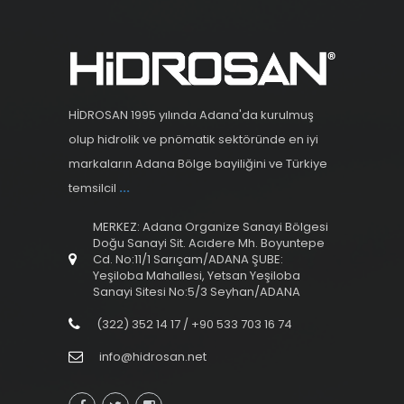
HİDROSAN 1995 yılında Adana'da kurulmuş
olup hidrolik ve pnömatik sektöründe en iyi
markaların Adana Bölge bayiliğini ve Türkiye
temsilcil
...
MERKEZ: Adana Organize Sanayi Bölgesi
Doğu Sanayi Sit. Acıdere Mh. Boyuntepe
Cd. No:11/1 Sarıçam/ADANA ŞUBE:
Yeşiloba Mahallesi, Yetsan Yeşiloba
Sanayi Sitesi No:5/3 Seyhan/ADANA
(322) 352 14 17 / +90 533 703 16 74
info@hidrosan.net