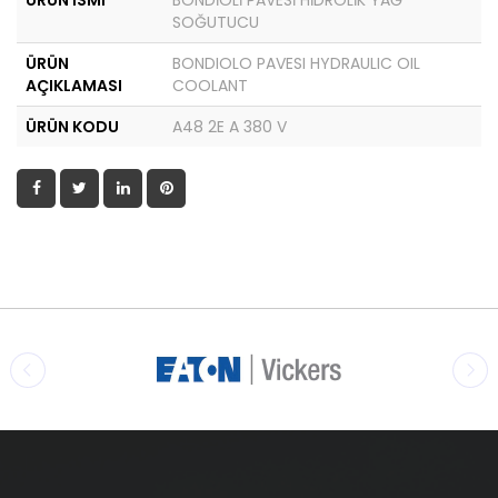
ÜRÜN İSMİ
BONDİOLİ PAVESİ HİDROLİK YAĞ
SOĞUTUCU
ÜRÜN
BONDIOLO PAVESI HYDRAULIC OIL
AÇIKLAMASI
COOLANT
ÜRÜN KODU
A48 2E A 380 V