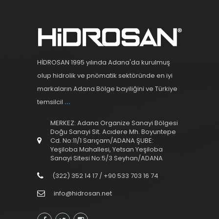
HİDROSAN 1995 yılında Adana'da kurulmuş
olup hidrolik ve pnömatik sektöründe en iyi
markaların Adana Bölge bayiliğini ve Türkiye
temsilcil
...
MERKEZ: Adana Organize Sanayi Bölgesi
Doğu Sanayi Sit. Acıdere Mh. Boyuntepe
Cd. No:11/1 Sarıçam/ADANA ŞUBE:
Yeşiloba Mahallesi, Yetsan Yeşiloba
Sanayi Sitesi No:5/3 Seyhan/ADANA
(322) 352 14 17 / +90 533 703 16 74
info@hidrosan.net