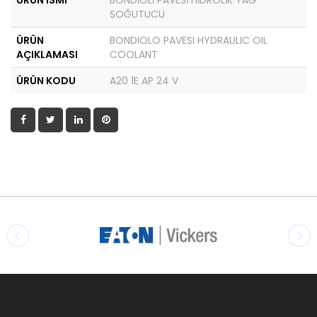
ÜRÜN İSMİ
BONDİOLİ PAVESİ HİDROLİK YAĞ
SOĞUTUCU
ÜRÜN
BONDIOLO PAVESI HYDRAULIC OIL
AÇIKLAMASI
COOLANT
ÜRÜN KODU
A20 1E AP 24 V