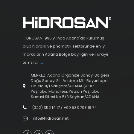
HİDROSAN 1995 yılında Adana'da kurulmuş
olup hidrolik ve pnömatik sektöründe en iyi
markaların Adana Bölge bayiliğini ve Türkiye
temsilcil
...
MERKEZ: Adana Organize Sanayi Bölgesi
Doğu Sanayi Sit. Acıdere Mh. Boyuntepe
Cd. No:11/1 Sarıçam/ADANA ŞUBE:
Yeşiloba Mahallesi, Yetsan Yeşiloba
Sanayi Sitesi No:5/3 Seyhan/ADANA
(322) 352 14 17 / +90 533 703 16 74
info@hidrosan.net