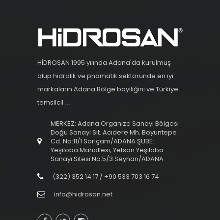
HİDROSAN 1995 yılında Adana'da kurulmuş
olup hidrolik ve pnömatik sektöründe en iyi
markaların Adana Bölge bayiliğini ve Türkiye
temsilcil
...
MERKEZ: Adana Organize Sanayi Bölgesi
Doğu Sanayi Sit. Acıdere Mh. Boyuntepe
Cd. No:11/1 Sarıçam/ADANA ŞUBE:
Yeşiloba Mahallesi, Yetsan Yeşiloba
Sanayi Sitesi No:5/3 Seyhan/ADANA
(322) 352 14 17 / +90 533 703 16 74
info@hidrosan.net