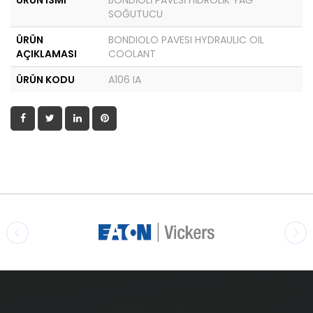
ÜRÜN İSMİ
BONDİOLİ PAVESİ HİDROLİK YAĞ
SOĞUTUCU
ÜRÜN
BONDIOLO PAVESI HYDRAULIC OIL
AÇIKLAMASI
COOLANT
ÜRÜN KODU
A106 IA