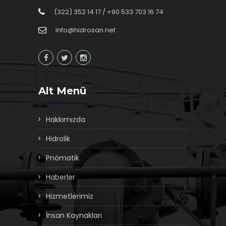
(322) 352 14 17 / +90 533 703 16 74
info@hidrosan.net
Alt Menü
Hakkımızda
Hidrolik
Pnömatik
Haberler
Hizmetlerimiz
İnsan Kaynakları