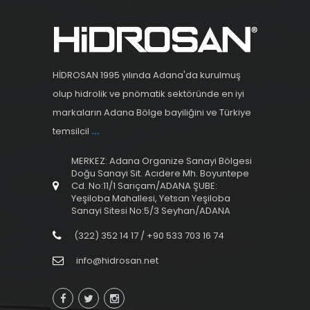
HİDROSAN 1995 yılında Adana'da kurulmuş
olup hidrolik ve pnömatik sektöründe en iyi
markaların Adana Bölge bayiliğini ve Türkiye
temsilcil
...
MERKEZ: Adana Organize Sanayi Bölgesi
Doğu Sanayi Sit. Acıdere Mh. Boyuntepe
Cd. No:11/1 Sarıçam/ADANA ŞUBE:
Yeşiloba Mahallesi, Yetsan Yeşiloba
Sanayi Sitesi No:5/3 Seyhan/ADANA
(322) 352 14 17 / +90 533 703 16 74
info@hidrosan.net