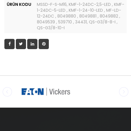
ÜRÜN KODU
MSSD-F-S-M16, KMF-1-24DC-2,5-LED , KMF-
1-24DC-5-LED , KMF-1-24-10-LED , MF-LD-
12-24DC , 8049880 , 8049881 , 8049882 ,
8049539 , 539710 , 34431, QS-G3/8-8-I ,
QS-G3/8-10-I