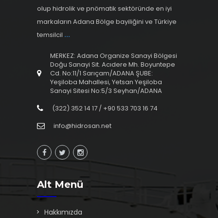
olup hidrolik ve pnömatik sektöründe en iyi
markaların Adana Bölge bayiliğini ve Türkiye
temsilcil
...
MERKEZ: Adana Organize Sanayi Bölgesi
Doğu Sanayi Sit. Acıdere Mh. Boyuntepe
Cd. No:11/1 Sarıçam/ADANA ŞUBE:
Yeşiloba Mahallesi, Yetsan Yeşiloba
Sanayi Sitesi No:5/3 Seyhan/ADANA
(322) 352 14 17 / +90 533 703 16 74
info@hidrosan.net
Alt Menü
Hakkımızda