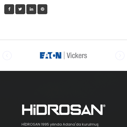
HİDROSAN 1995 yılında Adana'da kurulmuş