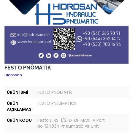
FESTO PNÖMATİK
Hidrosan
ÜRÜN İSMİ
FESTO PNÖMATİK
ÜRÜN
FESTO PNEUMATICS
AÇIKLAMASI
ÜRÜN KODU
Festo LFRS-1/2-D-DI-MAXI-A Part
No.:194834 Pneumatic Air Unit