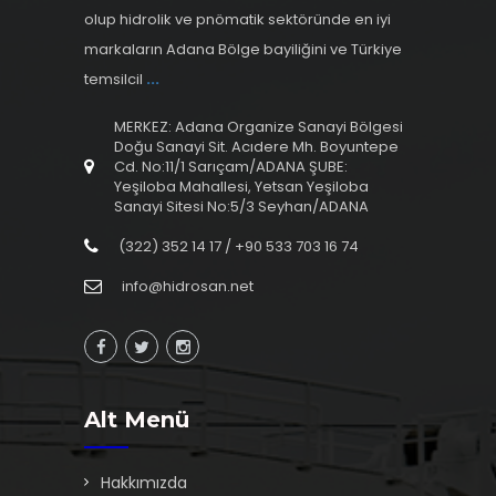
olup hidrolik ve pnömatik sektöründe en iyi
markaların Adana Bölge bayiliğini ve Türkiye
temsilcil
...
MERKEZ: Adana Organize Sanayi Bölgesi
Doğu Sanayi Sit. Acıdere Mh. Boyuntepe
Cd. No:11/1 Sarıçam/ADANA ŞUBE:
Yeşiloba Mahallesi, Yetsan Yeşiloba
Sanayi Sitesi No:5/3 Seyhan/ADANA
(322) 352 14 17 / +90 533 703 16 74
info@hidrosan.net
Alt Menü
Hakkımızda