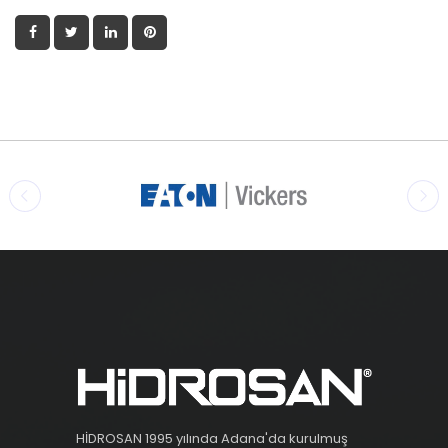
HİDROSAN 1995 yılında Adana'da kurulmuş