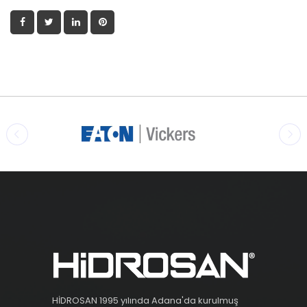
HİDROSAN 1995 yılında Adana'da kurulmuş