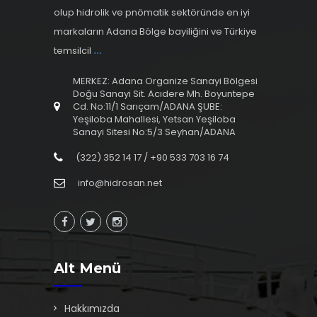
olup hidrolik ve pnömatik sektöründe en iyi
markaların Adana Bölge bayiliğini ve Türkiye
temsilcil
...
MERKEZ: Adana Organize Sanayi Bölgesi
Doğu Sanayi Sit. Acıdere Mh. Boyuntepe
Cd. No:11/1 Sarıçam/ADANA ŞUBE:
Yeşiloba Mahallesi, Yetsan Yeşiloba
Sanayi Sitesi No:5/3 Seyhan/ADANA
(322) 352 14 17 / +90 533 703 16 74
info@hidrosan.net
Alt Menü
Hakkımızda