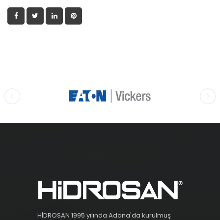
HİDROSAN 1995 yılında Adana'da kurulmuş