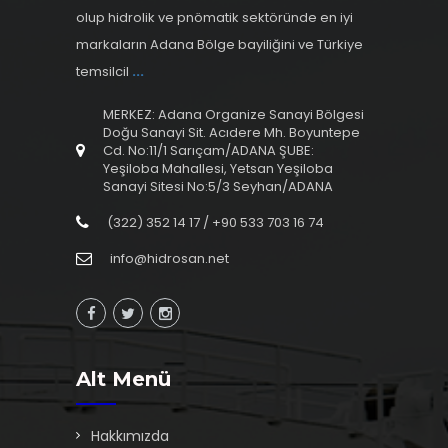
olup hidrolik ve pnömatik sektöründe en iyi
markaların Adana Bölge bayiliğini ve Türkiye
temsilcil
...
MERKEZ: Adana Organize Sanayi Bölgesi
Doğu Sanayi Sit. Acıdere Mh. Boyuntepe
Cd. No:11/1 Sarıçam/ADANA ŞUBE:
Yeşiloba Mahallesi, Yetsan Yeşiloba
Sanayi Sitesi No:5/3 Seyhan/ADANA
(322) 352 14 17 / +90 533 703 16 74
info@hidrosan.net
Alt Menü
Hakkımızda