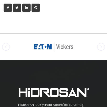
HİDROSAN 1995 yılında Adana'da kurulmuş