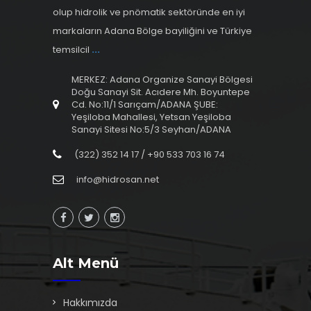
olup hidrolik ve pnömatik sektöründe en iyi
markaların Adana Bölge bayiliğini ve Türkiye
temsilcil
...
MERKEZ: Adana Organize Sanayi Bölgesi
Doğu Sanayi Sit. Acıdere Mh. Boyuntepe
Cd. No:11/1 Sarıçam/ADANA ŞUBE:
Yeşiloba Mahallesi, Yetsan Yeşiloba
Sanayi Sitesi No:5/3 Seyhan/ADANA
(322) 352 14 17 / +90 533 703 16 74
info@hidrosan.net
Alt Menü
Hakkımızda