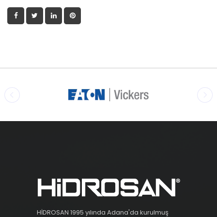
HİDROSAN 1995 yılında Adana'da kurulmuş