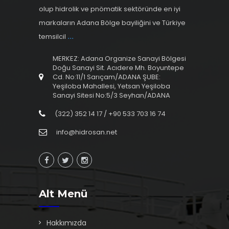
olup hidrolik ve pnömatik sektöründe en iyi
markaların Adana Bölge bayiliğini ve Türkiye
temsilcil
...
MERKEZ: Adana Organize Sanayi Bölgesi
Doğu Sanayi Sit. Acıdere Mh. Boyuntepe
Cd. No:11/1 Sarıçam/ADANA ŞUBE:
Yeşiloba Mahallesi, Yetsan Yeşiloba
Sanayi Sitesi No:5/3 Seyhan/ADANA
(322) 352 14 17 / +90 533 703 16 74
info@hidrosan.net
Alt Menü
Hakkımızda