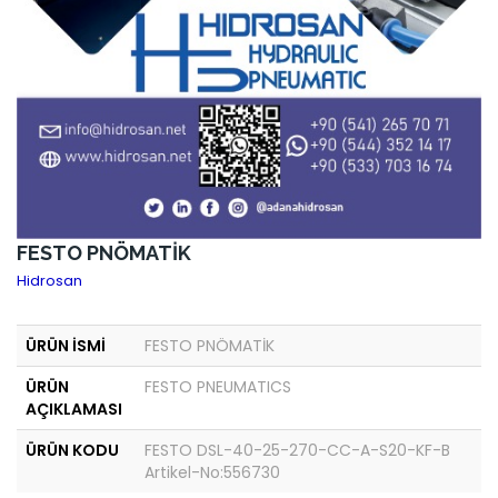
FESTO PNÖMATİK
Hidrosan
ÜRÜN İSMİ
FESTO PNÖMATİK
ÜRÜN
FESTO PNEUMATICS
AÇIKLAMASI
ÜRÜN KODU
FESTO DSL-40-25-270-CC-A-S20-KF-B
Artikel-No:556730