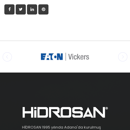
HİDROSAN 1995 yılında Adana'da kurulmuş