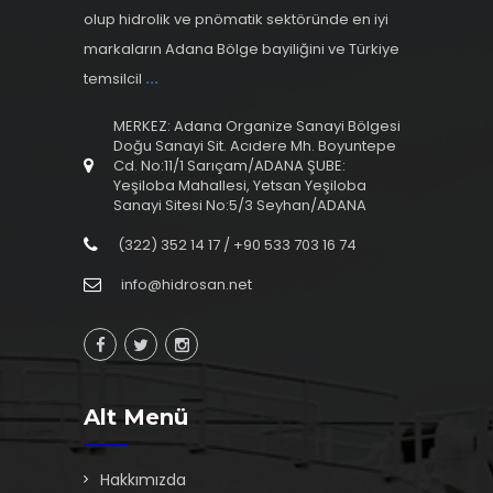
olup hidrolik ve pnömatik sektöründe en iyi
markaların Adana Bölge bayiliğini ve Türkiye
temsilcil
...
MERKEZ: Adana Organize Sanayi Bölgesi
Doğu Sanayi Sit. Acıdere Mh. Boyuntepe
Cd. No:11/1 Sarıçam/ADANA ŞUBE:
Yeşiloba Mahallesi, Yetsan Yeşiloba
Sanayi Sitesi No:5/3 Seyhan/ADANA
(322) 352 14 17 / +90 533 703 16 74
info@hidrosan.net
Alt Menü
Hakkımızda