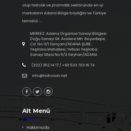
olup hidrolik ve pnömatik sektöründe en iyi
markaların Adana Bölge bayiliğini ve Türkiye
temsilcil
...
MERKEZ: Adana Organize Sanayi Bölgesi
Doğu Sanayi Sit. Acıdere Mh. Boyuntepe
Cd. No:11/1 Sarıçam/ADANA ŞUBE:
Yeşiloba Mahallesi, Yetsan Yeşiloba
Sanayi Sitesi No:5/3 Seyhan/ADANA
(322) 352 14 17 / +90 533 703 16 74
info@hidrosan.net
Alt Menü
Hakkımızda