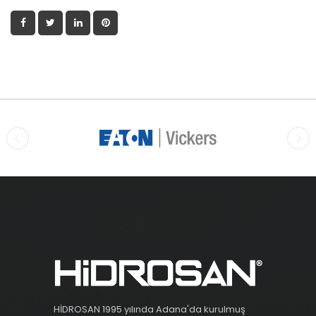
HİDROSAN 1995 yılında Adana'da kurulmuş